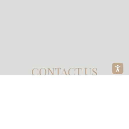
CONTACT US
Phone: 054-6777290
E-mail: miritdesign@gmail.com